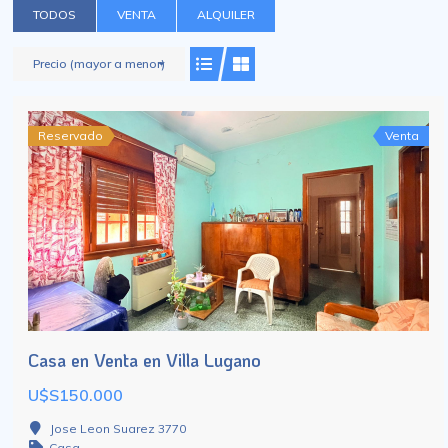
TODOS
VENTA
ALQUILER
Precio (mayor a menor)
Reservado
Venta
Casa en Venta en Villa Lugano
U$S150.000
Jose Leon Suarez 3770
Casa