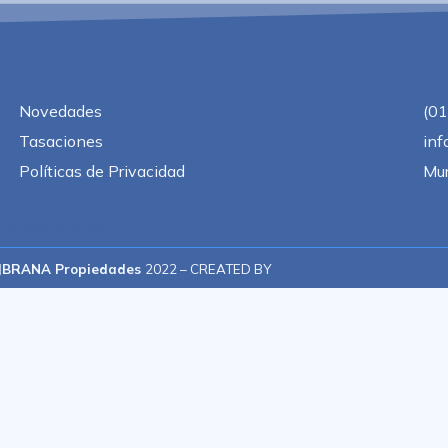
laces Útiles
Contáct
Novedades
(0
Tasaciones
inf
Políticas de Privacidad
Mur
cebook
Instagram
JBRANA Propiedades
2022 – CREATED BY
MorDesign