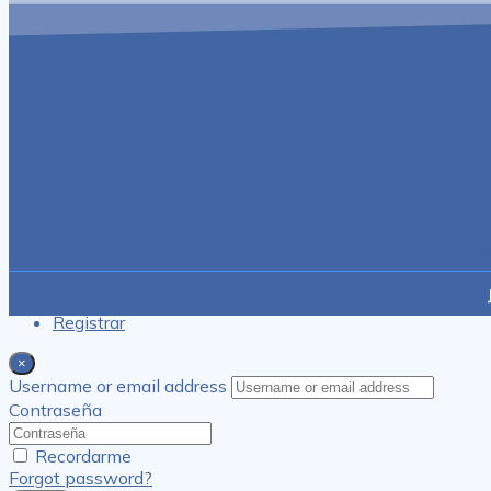
En
Fa
Ingresar
Registrar
×
Username or email address
Contraseña
Recordarme
Forgot password?