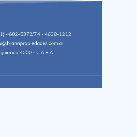
anos
11) 4602-5372/74 - 4638-1212
o@jbranapropiedades.com.ar
guiondo 4000 - C.A.B.A.