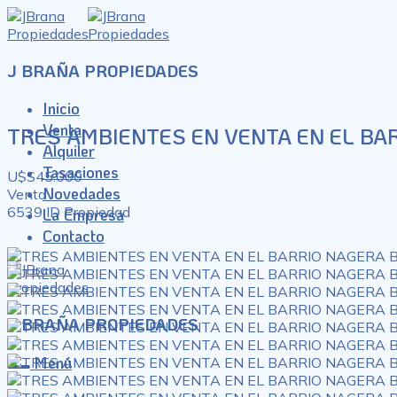
J BRAÑA PROPIEDADES
Inicio
Venta
TRES AMBIENTES EN VENTA EN EL BA
Alquiler
Tasaciones
U$S45.000
Novedades
Venta
6539
ID Propiedad
La Empresa
Contacto
J BRAÑA PROPIEDADES
Menú