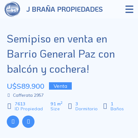
J BRAÑA PROPIEDADES
Semipiso en venta en
Barrio General Paz con
balcón y cochera!
U$S89.900
Venta
Cafferata 2957
2
7613
91 m
3
1
ID Propiedad
Size
Dormitorio
Baños