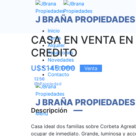
J BRAÑA PROPIEDADES
Inicio
CASA EN VENTA EN
Venta
Alquiler
CREDITO
Tasaciones
Novedades
U$S145.000
La Empresa
Venta
Contacto
1256
ID Propiedad
J BRAÑA PROPIEDADES
Descripción
Menú
Casa ideal dos familias sobre Corbeta Agrea
ocupar de inmediato. Grande, luminosa y acce