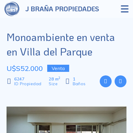
J BRAÑA PROPIEDADES
Monoambiente en venta
en Villa del Parque
U$S52.000
Venta
2
6247
28 m
1
ID Propiedad
Size
Baños