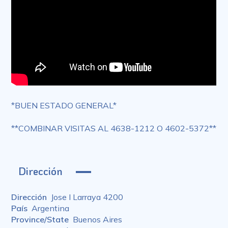
*BUEN ESTADO GENERAL*
**COMBINAR VISITAS AL 4638-1212 O 4602-5372**
Dirección
Dirección
Jose I Larraya 4200
País
Argentina
Province/State
Buenos Aires