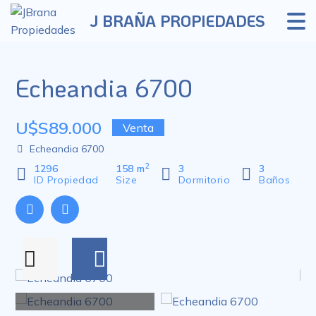
J BRAÑA PROPIEDADES
Echeandia 6700
U$S89.000
Venta
Echeandia 6700
2
1296
158 m
3
3
ID Propiedad
Size
Dormitorio
Baños